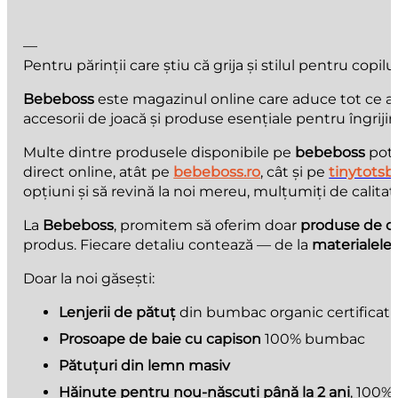
—
Pentru părinții care știu că grija și stilul pentru copilu
Bebeboss
este magazinul online care aduce tot ce au n
accesorii de joacă și produse esențiale pentru îngrijir
Multe dintre produsele disponibile pe
bebeboss
pot 
direct online, atât pe
bebeboss.ro
, cât și pe
tinytotsb
opțiuni și să revină la noi mereu, mulțumiți de calitate
La
Bebeboss
, promitem să oferim doar
produse de ca
produs. Fiecare detaliu contează — de la
materialele 
Doar la noi găsești:
Lenjerii de pătuț
din bumbac organic certificat
Prosoape de baie cu capison
100% bumbac
Pătuțuri din lemn masiv
Hăinuțe pentru nou-născuți până la 2 ani
, 100%