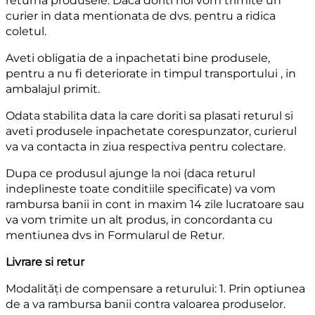
returna produsele. Daca doriti noi vom trimite un
curier in data mentionata de dvs. pentru a ridica
coletul.
Aveti obligatia de a inpachetati bine produsele,
pentru a nu fi deteriorate in timpul transportului , in
ambalajul primit.
Odata stabilita data la care doriti sa plasati returul si
aveti produsele inpachetate corespunzator, curierul
va va contacta in ziua respectiva pentru colectare.
Dupa ce produsul ajunge la noi (daca returul
indeplineste toate conditiile specificate) va vom
rambursa banii in cont in maxim 14 zile lucratoare sau
va vom trimite un alt produs, in concordanta cu
mentiunea dvs in Formularul de Retur.
Livrare si retur
Modalități de compensare a returului: 1. Prin optiunea
de a va rambursa banii contra valoarea produselor.