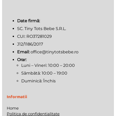
Date firmă:
SC. Tiny Tots Bebe S.R.L.
CUI: RO37281029
J12/1186/2017
Email:
office@tinytotsbebe.ro
Orar:
Luni – Vineri: 10:00 – 20:00
Sâmbătă: 10:00 – 19:00
Duminică: Închis
Informatii
Home
Politica de confidentialitate