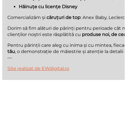
Hăinuțe cu licențe Disney
Comercializăm și
căruțuri de top
: Anex Baby, Leclerc 
Dorim să fim alături de părinți pentru perioade cât m
clienților noștri este răsplătită cu
produse noi, de cea
Pentru părinții care aleg cu inima și cu mintea, fiecare
tău
, o demonstrație de măiestrie și atenție la detali
—
Site realizat de EWdigital.ro