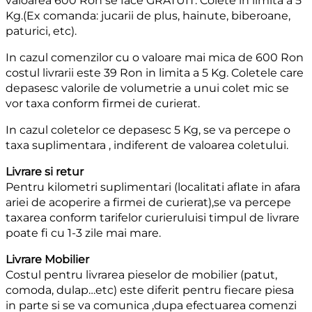
valoarea 600 Ron se face GRATUIT. Colete in limita a 5
Kg.(Ex comanda: jucarii de plus, hainute, biberoane,
paturici, etc).
In cazul comenzilor cu o valoare mai mica de 600 Ron
costul livrarii este 39 Ron in limita a 5 Kg. Coletele care
depasesc valorile de volumetrie a unui colet mic se
vor taxa conform firmei de curierat.
In cazul coletelor ce depasesc 5 Kg, se va percepe o
taxa suplimentara , indiferent de valoarea coletului.
Livrare si retur
Pentru kilometri suplimentari (localitati aflate in afara
ariei de acoperire a firmei de curierat),se va percepe
taxarea conform tarifelor curieruluisi timpul de livrare
poate fi cu 1-3 zile mai mare.
Livrare Mobilier
Costul pentru livrarea pieselor de mobilier (patut,
comoda, dulap…etc) este diferit pentru fiecare piesa
in parte si se va comunica ,dupa efectuarea comenzi