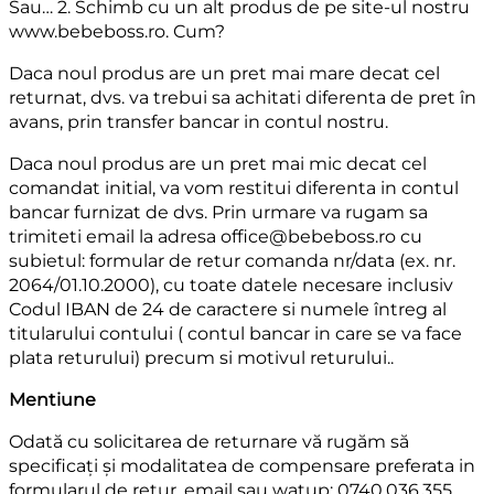
Sau… 2. Schimb cu un alt produs de pe site-ul nostru
www.bebeboss.ro. Cum?
Daca noul produs are un pret mai mare decat cel
returnat, dvs. va trebui sa achitati diferenta de pret în
avans, prin transfer bancar in contul nostru.
Daca noul produs are un pret mai mic decat cel
comandat initial, va vom restitui diferenta in contul
bancar furnizat de dvs. Prin urmare va rugam sa
trimiteti email la adresa office@bebeboss.ro cu
subietul: formular de retur comanda nr/data (ex. nr.
2064/01.10.2000), cu toate datele necesare inclusiv
Codul IBAN de 24 de caractere si numele întreg al
titularului contului ( contul bancar in care se va face
plata returului) precum si motivul returului..
Mentiune
Odată cu solicitarea de returnare vă rugăm să
specificați și modalitatea de compensare preferata in
formularul de retur, email sau watup: 0740.036.355,