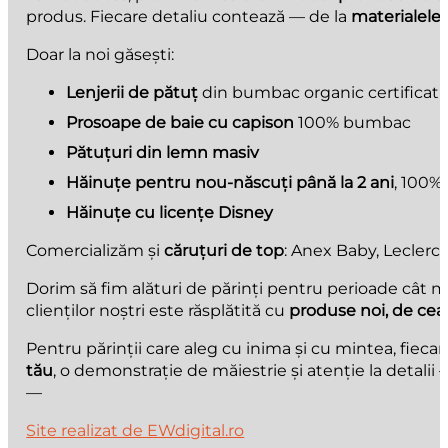
produs. Fiecare detaliu contează — de la
materialele 
Doar la noi găsești:
Lenjerii de pătuț
din bumbac organic certificat
Prosoape de baie cu capison
100% bumbac
Pătuțuri din lemn masiv
Hăinuțe pentru nou-născuți până la 2 ani
, 100%
Hăinuțe cu licențe Disney
Comercializăm și
căruțuri de top
: Anex Baby, Leclerc 
Dorim să fim alături de părinți pentru perioade cât m
clienților noștri este răsplătită cu
produse noi, de cea
Pentru părinții care aleg cu inima și cu mintea, fiecare
tău
, o demonstrație de măiestrie și atenție la detali
—
Site realizat de EWdigital.ro