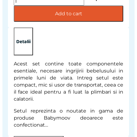
-
Set
Add to cart
pentru
ingrijire
9
piese,
Detalii
Matcha
quantity
Acest set contine toate componentele
esentiale, necesare ingrijirii bebelusului in
primele luni de viata. Intreg setul este
compact, mic si usor de transportat, ceea ce
il face ideal pentru a fi luat la plimbari si in
calatorii.
Setul reprezinta o noutate in gama de
produse Babymoov deoarece este
confectionat…