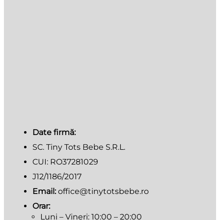
Date firmă:
SC. Tiny Tots Bebe S.R.L.
CUI: RO37281029
J12/1186/2017
Email:
office@tinytotsbebe.ro
Orar:
Luni – Vineri: 10:00 – 20:00