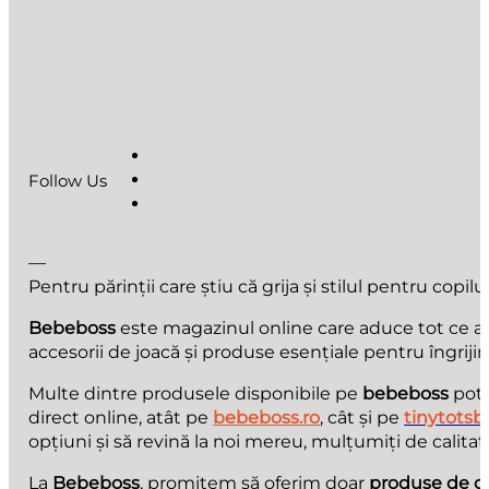
Follow Us
—
Pentru părinții care știu că grija și stilul pentru copilu
Bebeboss
este magazinul online care aduce tot ce au n
accesorii de joacă și produse esențiale pentru îngrijir
Multe dintre produsele disponibile pe
bebeboss
pot 
direct online, atât pe
bebeboss.ro
, cât și pe
tinytotsb
opțiuni și să revină la noi mereu, mulțumiți de calitate
La
Bebeboss
, promitem să oferim doar
produse de ca