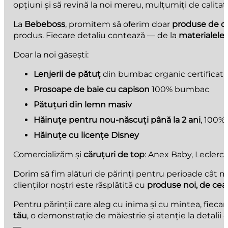
opțiuni și să revină la noi mereu, mulțumiți de calitate
La
Bebeboss
, promitem să oferim doar
produse de ca
produs. Fiecare detaliu contează — de la
materialele 
Doar la noi găsești:
Lenjerii de pătuț
din bumbac organic certificat
Prosoape de baie cu capison
100% bumbac
Pătuțuri din lemn masiv
Hăinuțe pentru nou-născuți până la 2 ani
, 100%
Hăinuțe cu licențe Disney
Comercializăm și
căruțuri de top
: Anex Baby, Leclerc 
Dorim să fim alături de părinți pentru perioade cât m
clienților noștri este răsplătită cu
produse noi, de cea
Pentru părinții care aleg cu inima și cu mintea, fiecare
tău
, o demonstrație de măiestrie și atenție la detali
—