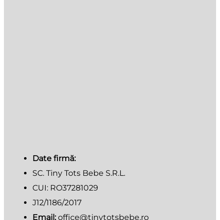
Date firmă:
SC. Tiny Tots Bebe S.R.L.
CUI: RO37281029
J12/1186/2017
Email:
office@tinytotsbebe.ro