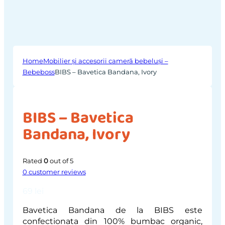
Home
Mobilier și accesorii cameră bebeluși –
Bebeboss
BIBS – Bavetica Bandana, Ivory
BIBS – Bavetica
Bandana, Ivory
Rated
0
out of 5
0
customer reviews
69
lei
Bavetica Bandana de la BIBS este
confectionata din 100% bumbac organic,