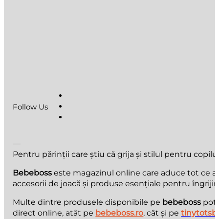
Follow Us
—
Pentru părinții care știu că grija și stilul pentru copilu
Bebeboss
este magazinul online care aduce tot ce au n
accesorii de joacă și produse esențiale pentru îngrijir
Multe dintre produsele disponibile pe
bebeboss
pot 
direct online, atât pe
bebeboss.ro
, cât și pe
tinytotsb