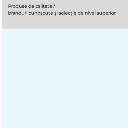
Produse de calitate /
branduri cunoscute și selecție de nivel superior