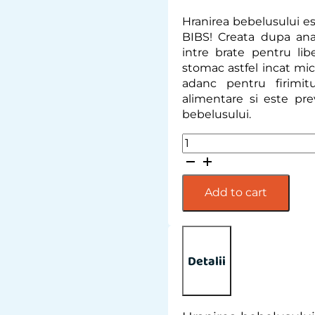
Hranirea bebelusului e
BIBS! Creata dupa ana
intre brate pentru li
stomac astfel incat micu
adanc pentru firimit
alimentare si este pre
bebelusului.
BIBS
-
Bavetica
pentru
Add to cart
diversificare
si
hranire,
Woodchuck
Detalii
quantity