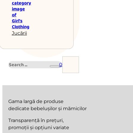
Jucării
Search
0
Gama largă de produse
dedicate bebelușilor și mămicilor
Transparență în prețuri,
promoții și opțiuni variate