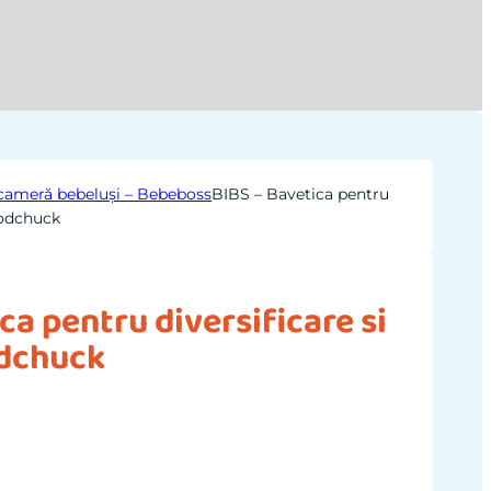
i cameră bebeluși – Bebeboss
BIBS – Bavetica pentru
oodchuck
ca pentru diversificare si
odchuck