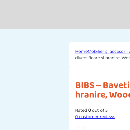
Home
Mobilier și accesori
diversificare si hranire, W
BIBS – Baveti
hranire, Wo
Rated
0
out of 5
0
customer reviews
75
lei