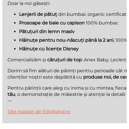
Doar la noi găsești:
Lenjerii de pătuț
din bumbac organic certificat
Prosoape de baie cu capison
100% bumbac
Pătuțuri din lemn masiv
Hăinuțe pentru nou-născuți până la 2 ani
, 100%
Hăinuțe cu licențe Disney
Comercializăm și
căruțuri de top
: Anex Baby, Leclerc 
Dorim să fim alături de părinți pentru perioade cât m
clienților noștri este răsplătită cu
produse noi, de cea
Pentru părinții care aleg cu inima și cu mintea, fiecare
tău
, o demonstrație de măiestrie și atenție la detali
—
Site realizat de EWdigital.ro