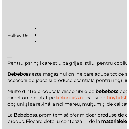
Follow Us
—
Pentru părinții care știu că grija și stilul pentru copilu
Bebeboss
este magazinul online care aduce tot ce au n
accesorii de joacă și produse esențiale pentru îngrijir
Multe dintre produsele disponibile pe
bebeboss
pot 
direct online, atât pe
bebeboss.ro
, cât și pe
tinytotsb
opțiuni și să revină la noi mereu, mulțumiți de calitate
La
Bebeboss
, promitem să oferim doar
produse de ca
produs. Fiecare detaliu contează — de la
materialele 