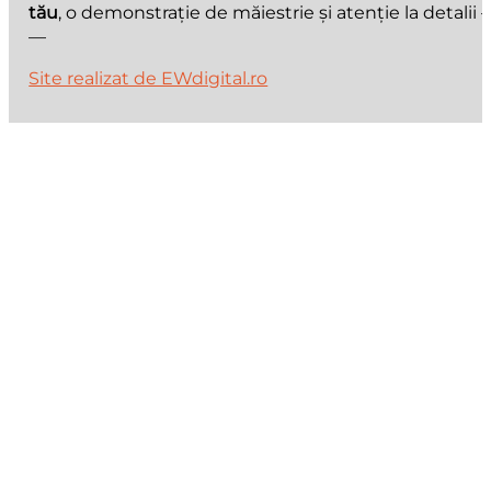
tău
, o demonstrație de măiestrie și atenție la detali
—
Site realizat de EWdigital.ro