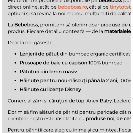
Multe dintre produsele disponibile pe
bebeboss
pot 
direct online, atât pe
bebeboss.ro
, cât și pe
tinytotsb
opțiuni și să revină la noi mereu, mulțumiți de calitate
La
Bebeboss
, promitem să oferim doar
produse de ca
produs. Fiecare detaliu contează — de la
materialele 
Doar la noi găsești:
Lenjerii de pătuț
din bumbac organic certificat
Prosoape de baie cu capison
100% bumbac
Pătuțuri din lemn masiv
Hăinuțe pentru nou-născuți până la 2 ani
, 100%
Hăinuțe cu licențe Disney
Comercializăm și
căruțuri de top
: Anex Baby, Leclerc 
Dorim să fim alături de părinți pentru perioade cât m
clienților noștri este răsplătită cu
produse noi, de cea
Pentru părinții care aleg cu inima și cu mintea, fiecare