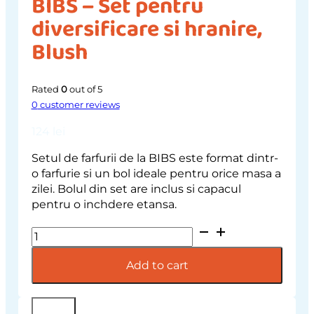
BIBS – Set pentru
diversificare si hranire,
Blush
Rated
0
out of 5
0
customer reviews
124
lei
Setul de farfurii de la BIBS este format dintr-
o farfurie si un bol ideale pentru orice masa a
zilei. Bolul din set are inclus si capacul
pentru o inchdere etansa.
BIBS
-
Set
Add to cart
pentru
diversificare
si