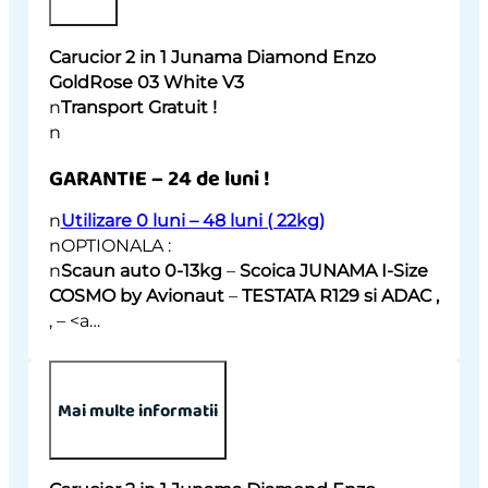
03
White
Carucior 2 in 1 Junama Diamond Enzo
V3
GoldRose 03 White V3
quantity
n
Transport Gratuit !
n
GARANTIE – 24 de luni !
n
Utilizare 0 luni – 48 luni ( 22kg)
nOPTIONALA :
n
Scaun auto 0-13kg
–
Scoica JUNAMA I-Size
COSMO by Avionaut
–
TESTATA R129 si ADAC ,
, – <a…
Mai multe informatii