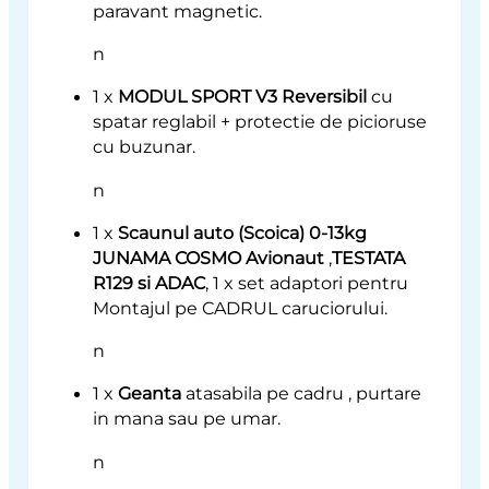
paravant magnetic.
n
1 x
MODUL SPORT V3 Reversibil
cu
spatar reglabil + protectie de picioruse
cu buzunar.
n
1 x
Scaunul auto (Scoica) 0-13kg
JUNAMA COSMO Avionaut
,
TESTATA
R129 si ADAC
, 1 x set adaptori pentru
Montajul pe CADRUL caruciorului.
n
1 x
Geanta
atasabila pe cadru , purtare
in mana sau pe umar.
n