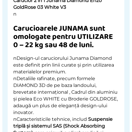
Carucior 2 in 1 Junama Diamond Enzo
GoldRose 03 White V3
n
Carucioarele JUNAMA sunt
omologate pentru UTILIZARE
0 – 22 kg sau 48 de luni.
nDesign-ul caruciorului Junama Diamond
este definit prin linii curate și prin utilizarea
materialelor premium.
nDetaliile rafinate, precum formele
DIAMOND 3D de pe baza landoului,
brevetate internațional , Cadrul din aluminiu
și pielea Eco WHITE cu Broderie GOLDROSE,
adaugă un plus de eleganță design-ului
inovator.
nCaracteristicile tehnice, includ
Suspensie
triplă și sistemul SAS (Shock Absorbing