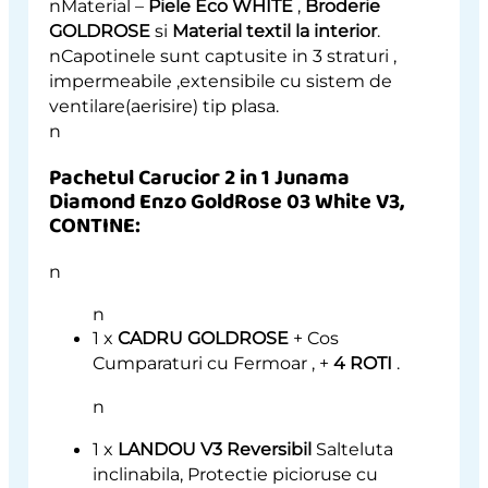
nMaterial –
Piele Eco WHITE
,
Broderie
GOLDROSE
si
Material textil la interior
.
nCapotinele sunt captusite in 3 straturi ,
impermeabile ,extensibile cu sistem de
ventilare(aerisire) tip plasa.
n
Pachetul Carucior 2 in 1 Junama
Diamond Enzo GoldRose 03 White V3,
CONTINE:
n
n
1 x
CADRU GOLDROSE
+ Cos
Cumparaturi cu Fermoar , +
4 ROTI
.
n
1 x
LANDOU V3 Reversibil
Salteluta
inclinabila, Protectie picioruse cu