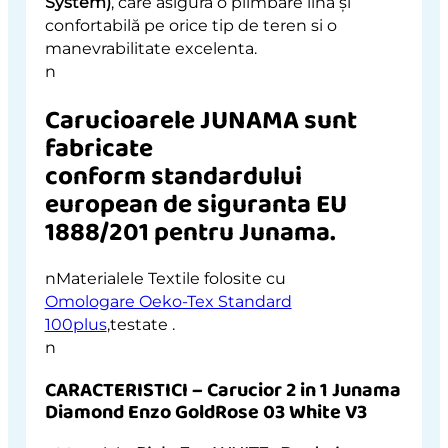
System)
, care asigură o plimbare lină și
confortabilă pe orice tip de teren si o
manevrabilitate excelenta.
n
Carucioarele JUNAMA sunt
fabricate
conform standardului
european de siguranta EU
1888/201 pentru Junama
.
nMaterialele Textile folosite cu
Omologare Oeko-Tex Standard
100plus
,testate .
n
CARACTERISTICI – Carucior 2 in 1 Junama
Diamond Enzo GoldRose 03 White V3