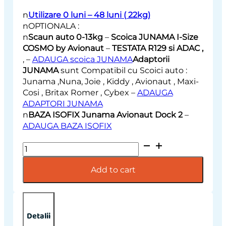
n
Utilizare 0 luni – 48 luni ( 22kg)
nOPTIONALA :
n
Scaun auto 0-13kg
–
Scoica JUNAMA I-Size
COSMO by Avionaut
–
TESTATA R129 si ADAC ,
, –
ADAUGA scoica JUNAMA
Adaptorii
JUNAMA
sunt Compatibil cu Scoici auto :
Junama ,Nuna, Joie , Kiddy , Avionaut , Maxi-
Cosi , Britax Romer , Cybex –
ADAUGA
ADAPTORI JUNAMA
n
BAZA ISOFIX Junama Avionaut Dock 2
–
ADAUGA BAZA ISOFIX
Carucior
2
in
Add to cart
1
Junama
Diamond
Enzo
Detalii
GoldRose