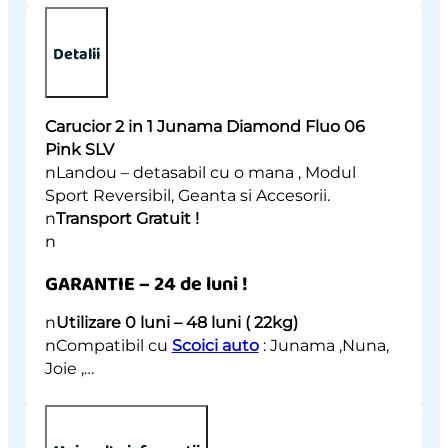
Junama
Diamond
Fluo
Detalii
06
Pink
SLV
Carucior 2 in 1 Junama Diamond Fluo 06
quantity
Pink SLV
nLandou – detasabil cu o mana , Modul
Sport Reversibil, Geanta si Accesorii.
n
Transport Gratuit !
n
GARANTIE – 24 de luni !
n
Utilizare 0 luni – 48 luni ( 22kg)
nCompatibil cu
Scoici auto
: Junama ,Nuna,
Joie ,…