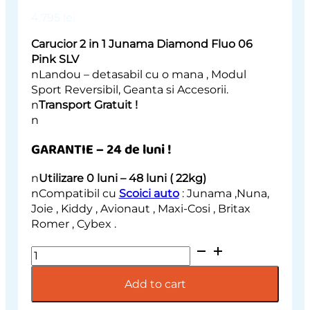
4,795
lei
Carucior 2 in 1 Junama Diamond Fluo 06
Pink SLV
nLandou – detasabil cu o mana , Modul
Sport Reversibil, Geanta si Accesorii.
n
Transport Gratuit !
n
GARANTIE – 24 de luni !
n
Utilizare 0 luni – 48 luni ( 22kg)
nCompatibil cu
Scoici auto
: Junama ,Nuna,
Joie , Kiddy , Avionaut , Maxi-Cosi , Britax
Romer , Cybex .
Carucior
2
in
Add to cart
1