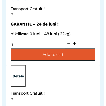
Transport Gratuit !
n
GARANTIE – 24 de luni !
n
Utilizare 0 luni – 48 luni ( 22kg)
Carucior
2
in
Add to cart
1
Junama
Diamond
V2
Detalii
Hand
Craft
09
Transport Gratuit !
Copper
n
Black
quantity