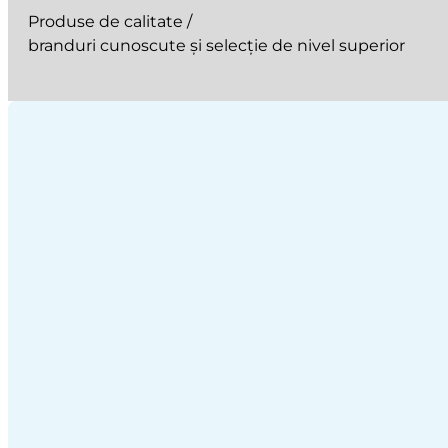
Produse de calitate /
branduri cunoscute și selecție de nivel superior