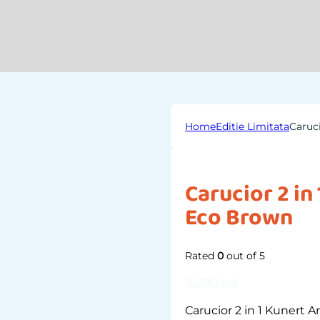
Home
Editie Limitata
Caruc
Carucior 2 in
Eco Brown
Rated
0
out of 5
3,290
lei
Carucior 2 in 1 Kunert 