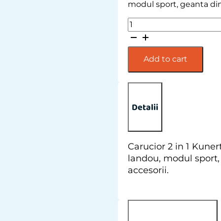
modul sport, geanta din 
Carucior
2
in
1
Add to cart
Kunert
Arizo
Premium
Eco
Detalii
Brown
quantity
Carucior 2 in 1 Kune
landou, modul sport, 
accesorii.