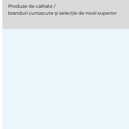
Produse de calitate /
branduri cunoscute și selecție de nivel superior