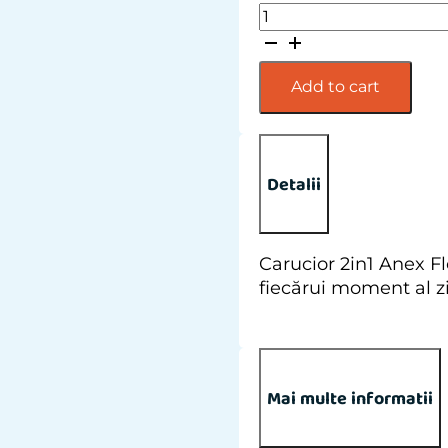
Carucior
2in1
Anex
Flo
Add to cart
Yuki
quantity
Detalii
Carucior 2in1 Anex Fl
fiecărui moment al zil
Mai multe informatii