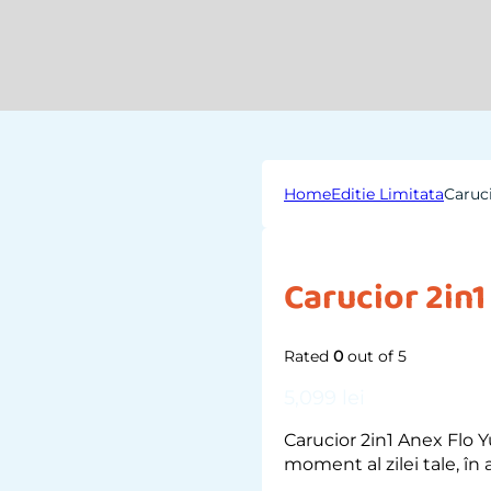
Home
Editie Limitata
Caruci
Carucior 2in1
Rated
0
out of 5
5,099
lei
Carucior 2in1 Anex Flo Y
moment al zilei tale, în 