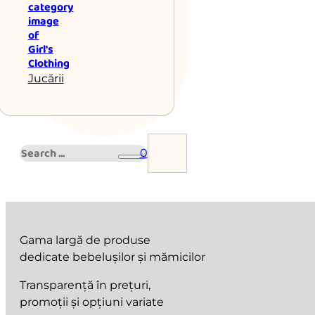
Jucării
Search
0
Gama largă de produse
dedicate bebelușilor și mămicilor
Transparență în prețuri,
promoții și opțiuni variate