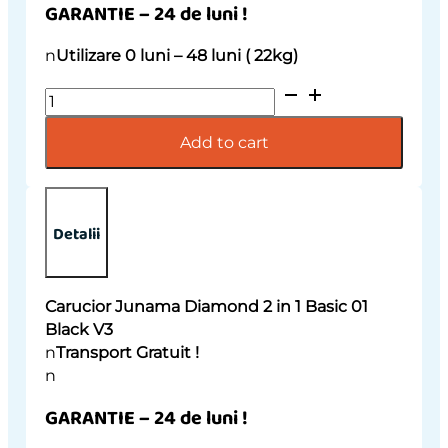
GARANTIE – 24 de luni !
n
Utilizare 0 luni – 48 luni ( 22kg)
Carucior
Junama
Diamond
Add to cart
2
in
1
Hand
Detalii
Craft
Glitter
02
Carucior Junama Diamond 2 in 1 Basic 01
Gold
Black V3
V3
n
Transport Gratuit !
quantity
n
GARANTIE – 24 de luni !