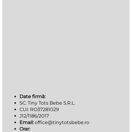
Date firmă:
SC. Tiny Tots Bebe S.R.L.
CUI: RO37281029
J12/1186/2017
Email:
office@tinytotsbebe.ro
Orar: