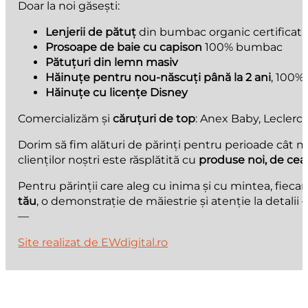
Doar la noi găsești:
Lenjerii de pătuț
din bumbac organic certificat
Prosoape de baie cu capison
100% bumbac
Pătuțuri din lemn masiv
Hăinuțe pentru nou-născuți până la 2 ani
, 100%
Hăinuțe cu licențe Disney
Comercializăm și
căruțuri de top
: Anex Baby, Leclerc 
Dorim să fim alături de părinți pentru perioade cât m
clienților noștri este răsplătită cu
produse noi, de cea
Pentru părinții care aleg cu inima și cu mintea, fiecare
tău
, o demonstrație de măiestrie și atenție la detali
—
Site realizat de EWdigital.ro