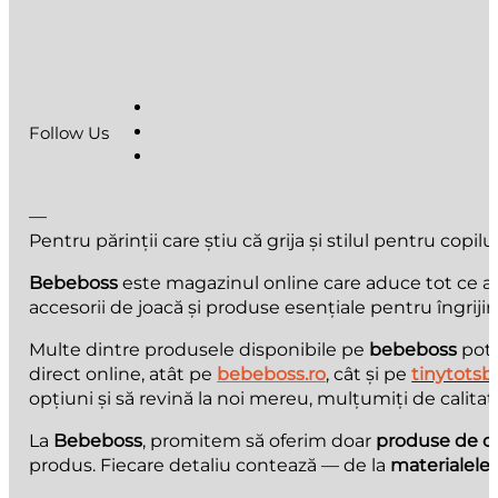
Follow Us
—
Pentru părinții care știu că grija și stilul pentru copilu
Bebeboss
este magazinul online care aduce tot ce au n
accesorii de joacă și produse esențiale pentru îngrijir
Multe dintre produsele disponibile pe
bebeboss
pot 
direct online, atât pe
bebeboss.ro
, cât și pe
tinytotsb
opțiuni și să revină la noi mereu, mulțumiți de calitate
La
Bebeboss
, promitem să oferim doar
produse de ca
produs. Fiecare detaliu contează — de la
materialele 