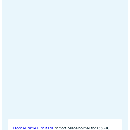
Home
Editie Limitata
Import placeholder for 133686