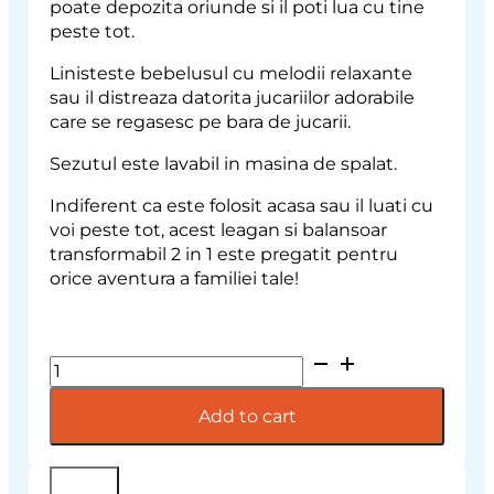
poate depozita oriunde si il poti lua cu tine
peste tot.
Linisteste bebelusul cu melodii relaxante
sau il distreaza datorita jucariilor adorabile
care se regasesc pe bara de jucarii.
Sezutul este lavabil in masina de spalat.
Indiferent ca este folosit acasa sau il luati cu
voi peste tot, acest leagan si balansoar
transformabil 2 in 1 este pregatit pentru
orice aventura a familiei tale!
Import
placeholder
for
Add to cart
133686
quantity