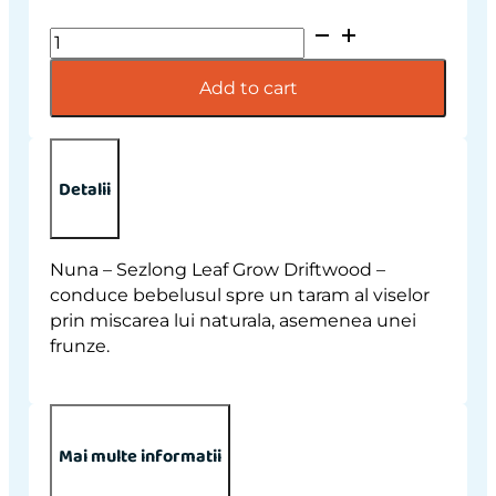
Import
placeholder
for
Add to cart
171932
quantity
Detalii
Nuna – Sezlong Leaf Grow Driftwood –
conduce bebelusul spre un taram al viselor
prin miscarea lui naturala, asemenea unei
frunze.
Mai multe informatii