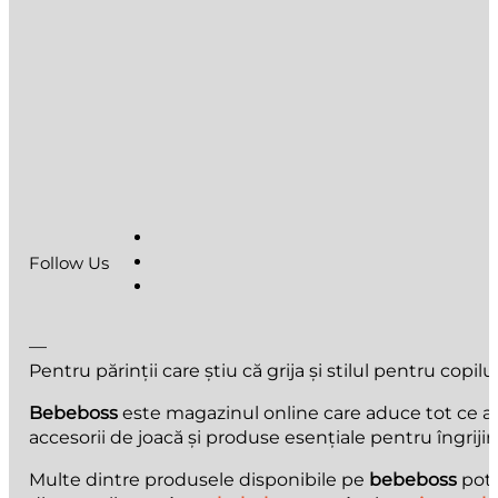
Follow Us
—
Pentru părinții care știu că grija și stilul pentru copilu
Bebeboss
este magazinul online care aduce tot ce au n
accesorii de joacă și produse esențiale pentru îngrijir
Multe dintre produsele disponibile pe
bebeboss
pot 