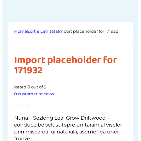
Home
Editie Limitata
Import placeholder for 171932
Import placeholder for
171932
Rated
0
out of 5
0
customer reviews
1,321
lei
Nuna – Sezlong Leaf Grow Driftwood –
conduce bebelusul spre un taram al viselor
prin miscarea lui naturala, asemenea unei
frunze.