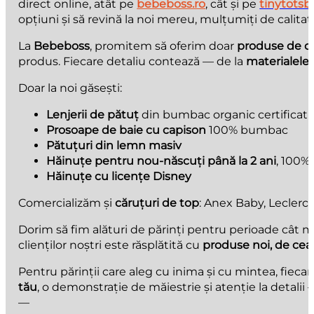
direct online, atât pe
bebeboss.ro
, cât și pe
tinytotsb
opțiuni și să revină la noi mereu, mulțumiți de calitate
La
Bebeboss
, promitem să oferim doar
produse de ca
produs. Fiecare detaliu contează — de la
materialele 
Doar la noi găsești:
Lenjerii de pătuț
din bumbac organic certificat
Prosoape de baie cu capison
100% bumbac
Pătuțuri din lemn masiv
Hăinuțe pentru nou-născuți până la 2 ani
, 100%
Hăinuțe cu licențe Disney
Comercializăm și
căruțuri de top
: Anex Baby, Leclerc 
Dorim să fim alături de părinți pentru perioade cât m
clienților noștri este răsplătită cu
produse noi, de cea
Pentru părinții care aleg cu inima și cu mintea, fiecare
tău
, o demonstrație de măiestrie și atenție la detali
—