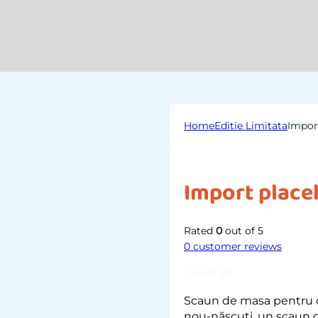
Home
Editie Limitata
Impor
Import place
Rated
0
out of 5
0
customer reviews
1,549
lei
Scaun de masa pentru c
nou-născuți, un scaun d