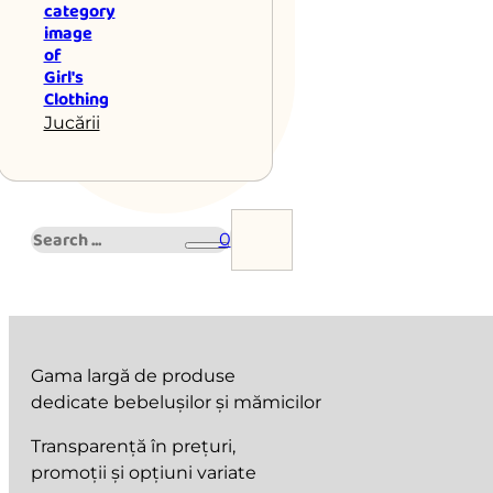
Jucării
Search
0
Gama largă de produse
dedicate bebelușilor și mămicilor
Transparență în prețuri,
promoții și opțiuni variate