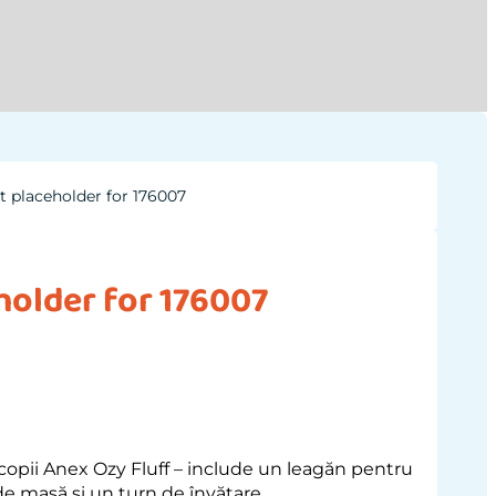
t placeholder for 176007
holder for 176007
opii Anex Ozy Fluff – include un leagăn pentru
e masă și un turn de învățare.