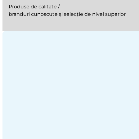
Produse de calitate /
branduri cunoscute și selecție de nivel superior