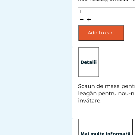
Import
placeholder
for
176007
Add to cart
quantity
Detalii
Scaun de masa pentru
leagăn pentru nou-nă
învățare.
Mai multe informatii